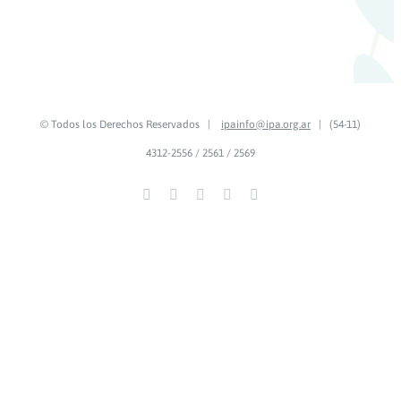
© Todos los Derechos Reservados |
ipainfo@ipa.org.ar
| (54-11)
4312-2556 / 2561 / 2569
Facebook
YouTube
LinkedIn
Instagram
Spotify