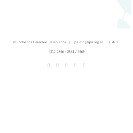
© Todos los Derechos Reservados |
ipainfo@ipa.org.ar
| (54-11)
4312-2556 / 2561 / 2569
Facebook
YouTube
LinkedIn
Instagram
Spotify