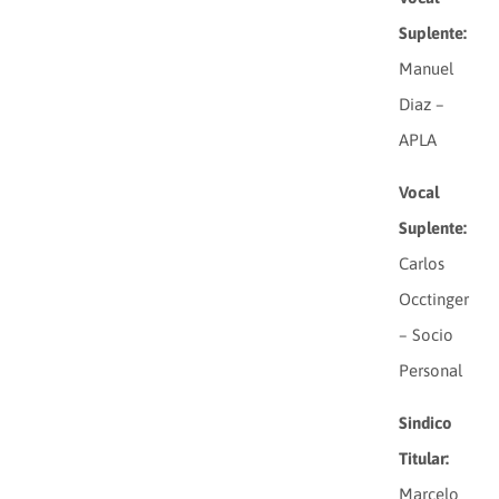
Suplente:
Manuel
Diaz –
APLA
Vocal
Suplente:
Carlos
Occtinger
– Socio
Personal
Sindico
Titular:
Marcelo